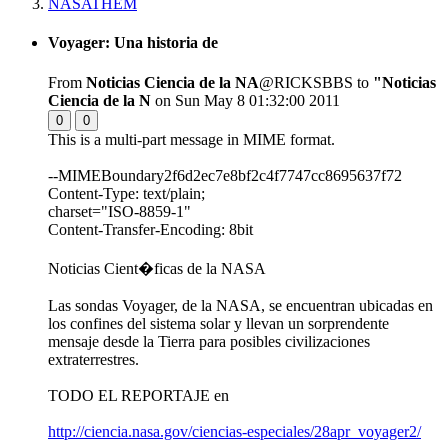
NASATHEM
Voyager: Una historia de
From
Noticias Ciencia de la NA
@RICKSBBS to
"Noticias
Ciencia de la N
on Sun May 8 01:32:00 2011
0
0
This is a multi-part message in MIME format.
--MIMEBoundary2f6d2ec7e8bf2c4f7747cc8695637f72
Content-Type: text/plain;
charset="ISO-8859-1"
Content-Transfer-Encoding: 8bit
Noticias Cient�ficas de la NASA
Las sondas Voyager, de la NASA, se encuentran ubicadas en
los confines del sistema solar y llevan un sorprendente
mensaje desde la Tierra para posibles civilizaciones
extraterrestres.
TODO EL REPORTAJE en
http://ciencia.nasa.gov/ciencias-especiales/28apr_voyager2/