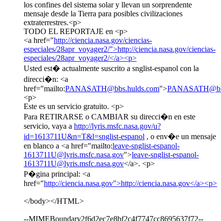
los confines del sistema solar y llevan un sorprendente
mensaje desde la Tierra para posibles civilizaciones
extraterrestres.<p>
TODO EL REPORTAJE en <p>
<a href="
http://ciencia.nasa.gov/ciencias-
especiales/28apr_voyager2/">http://ciencia.nasa.gov/ciencias-
especiales/28apr_voyager2/</a><p>
Usted est� actualmente suscrito a snglist-espanol con la
direcci�n: <a
href="mailto:
PANASATH@bbs.hulds.com
">
PANASATH@bbs
<p>
Este es un servicio gratuito. <p>
Para RETIRARSE o CAMBIAR su direcci�n en este
servicio, vaya a
http://lyris.msfc.nasa.gov/u?
id=1613711U&n=T&l=snglist-espanol
, o env�e un mensaje
en blanco a <a href="mailto:
leave-snglist-espanol-
1613711U@lyris.msfc.nasa.gov
">
leave-snglist-espanol-
1613711U@lyris.msfc.nasa.gov
</a>. <p>
P�gina principal: <a
href="
http://ciencia.nasa.gov">http://ciencia.nasa.gov</a><p>
</body></HTML>
--MIMEBoundary2f6d2ec7e8bf2c4f7747cc8695637f72--