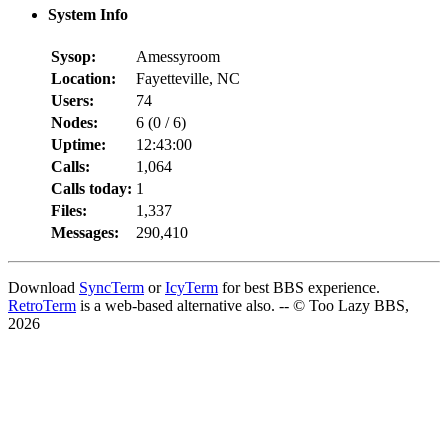
System Info
Sysop:
Amessyroom
Location:
Fayetteville, NC
Users:
74
Nodes:
6 (
0
/
6
)
Uptime:
12:43:00
Calls:
1,064
Calls today:
1
Files:
1,337
Messages:
290,410
Download
SyncTerm
or
IcyTerm
for best BBS experience.
RetroTerm
is a web-based alternative also. -- © Too Lazy BBS,
2026