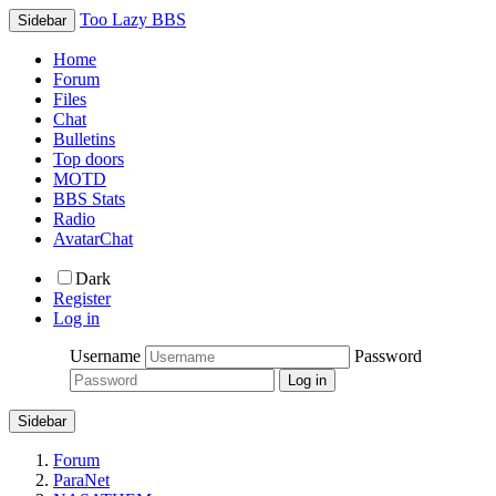
Too Lazy BBS
Sidebar
Home
Forum
Files
Chat
Bulletins
Top doors
MOTD
BBS Stats
Radio
AvatarChat
Dark
Register
Log in
Username
Password
Sidebar
Forum
ParaNet