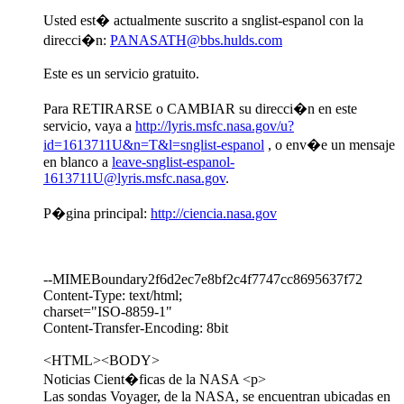
Usted est� actualmente suscrito a snglist-espanol con la
direcci�n:
PANASATH@bbs.hulds.com
Este es un servicio gratuito.
Para RETIRARSE o CAMBIAR su direcci�n en este
servicio, vaya a
http://lyris.msfc.nasa.gov/u?
id=1613711U&n=T&l=snglist-espanol
, o env�e un mensaje
en blanco a
leave-snglist-espanol-
1613711U@lyris.msfc.nasa.gov
.
P�gina principal:
http://ciencia.nasa.gov
--MIMEBoundary2f6d2ec7e8bf2c4f7747cc8695637f72
Content-Type: text/html;
charset="ISO-8859-1"
Content-Transfer-Encoding: 8bit
<HTML><BODY>
Noticias Cient�ficas de la NASA <p>
Las sondas Voyager, de la NASA, se encuentran ubicadas en